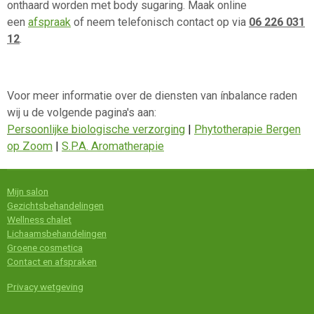
onthaard worden met body sugaring. Maak online
een
afspraak
of neem telefonisch contact op via
06 226 031
12
.
Voor meer informatie over de diensten van ínbalance raden
wij u de volgende pagina's aan:
Persoonlijke biologische verzorging
|
Phytotherapie Bergen
op Zoom
|
S.P.A. Aromatherapie
Mijn salon
Gezichtsbehandelingen
Wellness chalet
Lichaamsbehandelingen
Groene cosmetica
Contact en afspraken
Privacy wetgeving