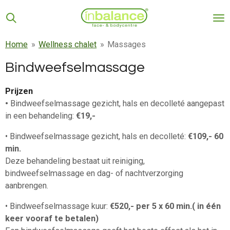
Ga
direct
naar
Home
»
Wellness chalet
»
Massages
de
hoofdinhoud
Bindweefselmassage
Prijzen
•
Bindweefselmassage gezicht, hals en decolleté aangepast
in een behandeling:
€19,-
• Bindweefselmassage gezicht, hals en decolleté:
€109,- 60
min.
Deze behandeling bestaat uit reiniging,
bindweefselmassage en dag- of nachtverzorging
aanbrengen.
• Bindweefselmassage kuur:
€520,- per 5 x 60 min.( in één
keer vooraf te betalen)