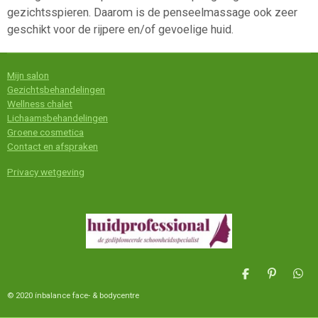
gezichtsspieren. Daarom is de penseelmassage ook zeer
geschikt voor de rijpere en/of gevoelige huid.
Mijn salon
Gezichtsbehandelingen
Wellness chalet
Lichaamsbehandelingen
Groene cosmetica
Contact en afspraken
Privacy wetgeving
D
P
D
e
i
e
© 2020 ínbalance face- & bodycentre
l
n
l
e
n
e