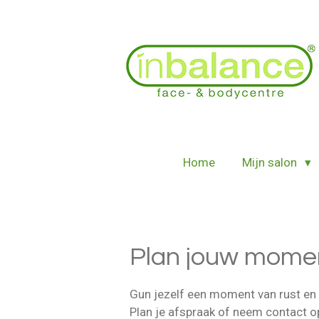
Ga
direct
naar
de
hoofdinhoud
Home
Mijn salon
Plan jouw moment
Gun jezelf een moment van rust en 
Plan je afspraak of neem contact op.