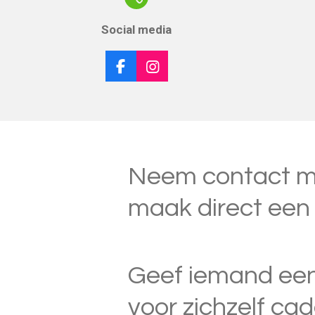
Social media
F
I
a
n
c
s
e
t
b
a
o
g
o
r
Neem contact me
k
a
m
maak direct een
Geef iemand ee
voor zichzelf ca