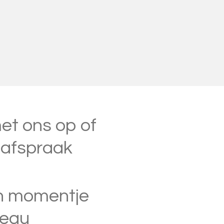
t ons op of
 afspraak
n momentje
deau