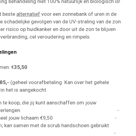
nning behandeling niet 100% natuurlijk en biologisch is!
et beste
alternatief
voor een zonnebank of uren in de
de schadelijke gevolgen van de UV-straling van de zon
r risico op huidkanker en door uit de zon te blijven
dverbranding, cel veroudering en rimpels.
elingen
rmen: €
35,50
85,-
(geheel voorafbetaling. Kan over het gehele
in het is aangekocht.
en te koop, die jij kunt aanschaffen om jouw
en slagen, of te verlengen. -
hoen voor heel jouw lichaam €9,50 -
haam; kan samen met de scrub handschoen gebruikt
 € 14,50. -