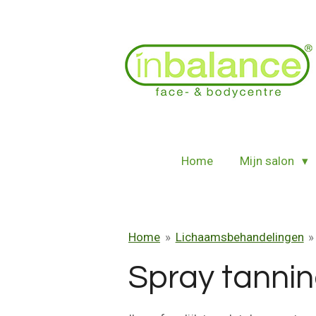
Ga
direct
naar
de
hoofdinhoud
Home
Mijn salon
Home
»
Lichaamsbehandelingen
»
Spray tanni