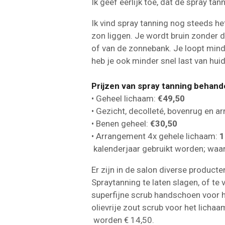
Ik geef eerlijk toe, dat de spray ta
Ik vind spray tanning nog steeds h
zon liggen. Je wordt bruin zonder 
of van de zonnebank. Je loopt minde
heb je ook minder snel last van hui
Prijzen van spray tanning behand
• Geheel lichaam:
€49,50
• Gezicht, decolleté, bovenrug en a
• Benen geheel:
€30,50
• Arrangement 4x gehele lichaam:
1
kalenderjaar gebruikt worden; waar
Er zijn in de salon diverse product
Spraytanning te lat
superfijne scrub handsc
olievrije zout scrub voor het lic
worden