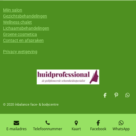
Mijn salon
Gezichtsbehandelingen
Wellness chalet
Lichaamsbehandelingen
Groene cosmetica
Contact en afspraken
Privacy wetgeving
D
P
D
e
i
e
© 2020 ínbalance face- & bodycentre
l
n
l
e
n
e
n
e
n
n
E-mailadres
Telefoonnummer
Kaart
Facebook
WhatsApp