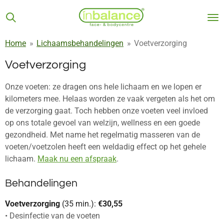
Ga
direct
naar
Home
»
Lichaamsbehandelingen
»
Voetverzorging
de
hoofdinhoud
Voetverzorging
Onze voeten: ze dragen ons hele lichaam en we lopen er
kilometers mee. Helaas worden ze vaak vergeten als het om
de verzorging gaat. Toch hebben onze voeten veel invloed
op ons totale gevoel van welzijn, wellness en een goede
gezondheid. Met name het regelmatig masseren van de
voeten/voetzolen heeft een weldadig effect op het gehele
lichaam.
Maak nu een afspraak
.
Behandelingen
Voetverzorging
(35 min.):
€30,55
• Desinfectie van de voeten